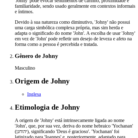
'Johny' pode evocar sentimentos de carinho, proximidade e
familiaridade, sendo usado geralmente em contextos informais
e íntimos.
Devido à sua natureza como diminutivo, 'Johny' não possui
uma carga simbólica complexa própria, mas sim herda e
adapta o significado do nome 'John'. A escolha de usar 'Johny'
em vez de 'John' pode refletir um desejo de leveza e afeto na
forma como a pessoa é percebida e tratada.
Gênero
de Johny
Masculino
Origem
de Johny
Inglesa
Etimologia
de Johny
A origem de 'Johny' está intrinsecamente ligada ao nome
'John', que, por sua vez, deriva do nome hebraico 'Yochanan'
(יהוחנן), significando 'Deus é gracioso'. 'Yochanan' foi
latinizado para 'Ioannes' e, posteriormente, adaptado para