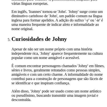
várias línguas europeias.
Em inglês, 'Ioannes' tornou-se 'John'. 'Johny' surge como um
diminutivo carinhoso de 'John', um padrão comum na língua
inglesa para formar apelidos. A adição do sufixo '-y' ou '-ie' é
uma maneira frequente de indicar afeto e informalidade ao
nome original.
Curiosidades
de Johny
Apesar de não ser um nome próprio com uma história
independente rica, 'Johny' aparece frequentemente na cultura
popular como um nome amigável e acessível.
É comum encontrar personagens chamados 'Johny' em filmes,
séries e livros, geralmente retratados como pessoas simples,
amigáveis e com um certo charme. A informalidade do nome
contribui para a construção de personagens que são fáceis de
se identificar e que inspiram confiança.
Além disso, 'Johny' pode ser usado como um nome artístico
ou pseudônimo, buscando transmitir uma imagem jovial e
descontraída.