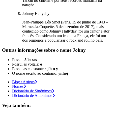
Tarzan no cinema e por seus recordes mundiais na
natação.
Johnny Hallyday
Jean-Philippe Léo Smet (Paris, 15 de junho de 1943 –
Marnes-la-Coquette, 5 de dezembro de 2017), mais
conhecido como Johnny Hallyday, foi um cantor e ator
francês. Considerado um ícone na França, ele foi um
dos primeiros a popularizar o rock and roll no país.
Outras informações sobre
o nome
Johny
Possui:
5 letras
Possui as vogais:
o
Possui as consoantes:
j h n y
O nome escrito ao contrário:
ynhoj
Blog / Artigos
Nomes
Dicionário de Sinônimos
Dicionário de Antônimos
Veja também: