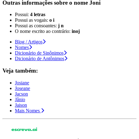
Outras informações sobre
o nome
Joni
Possui:
4 letras
Possui as vogais:
o i
Possui as consoantes:
j n
O nome escrito ao contrário:
inoj
Blog / Artigos
Nomes
Dicionário de Sinônimos
Dicionário de Antônimos
Veja também:
Josiane
Joseane
Jacson
Jânio
Jaison
Mais Nomes