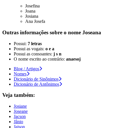
Josefina
Joana
Josiana
Ana Josefa
Outras informações sobre
o nome
Joseana
Possui:
7 letras
Possui as vogais:
o e a
Possui as consoantes:
j s n
O nome escrito ao contrário:
anaesoj
Blog / Artigos
Nomes
Dicionário de Sinônimos
Dicionário de Antônimos
Veja também:
Josiane
Joseane
Jacson
Jânio
Jaison