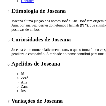
Hebraica
Etimologia
de Joseana
Joseana é uma junção dos nomes José e Ana. José tem origem no hebraico Yosef (יוֹסֵף), que significa 'Ele acrescentará' ou 'Deus acrescenta', refletindo um
Ana, por sua vez, deriva do hebraico Hannah (חַנָּה), que significa 'graça' ou 'cheia de graça'. A combinação desses dois nomes cria um novo nome com um significado composto, unindo as características
positivas de ambos.
Curiosidades
de Joseana
Joseana é um nome relativamente raro, o que o torna único e e
gentileza e compaixão. A raridade do nome contribui para uma s
Apelidos
de Joseana
Jô
Zezé
Ana
Zana
Josi
Variações
de Joseana