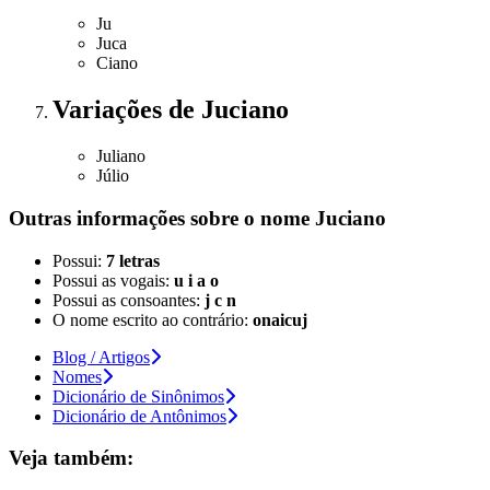
Ju
Juca
Ciano
Variações
de Juciano
Juliano
Júlio
Outras informações sobre
o nome
Juciano
Possui:
7 letras
Possui as vogais:
u i a o
Possui as consoantes:
j c n
O nome escrito ao contrário:
onaicuj
Blog / Artigos
Nomes
Dicionário de Sinônimos
Dicionário de Antônimos
Veja também: