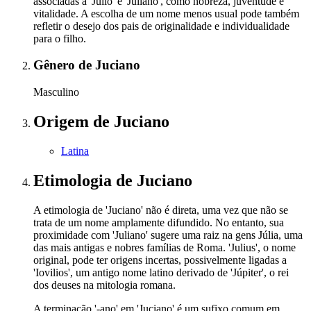
associadas a 'Júlio' e 'Juliano', como nobreza, juventude e
vitalidade. A escolha de um nome menos usual pode também
refletir o desejo dos pais de originalidade e individualidade
para o filho.
Gênero
de Juciano
Masculino
Origem
de Juciano
Latina
Etimologia
de Juciano
A etimologia de 'Juciano' não é direta, uma vez que não se
trata de um nome amplamente difundido. No entanto, sua
proximidade com 'Juliano' sugere uma raiz na gens Júlia, uma
das mais antigas e nobres famílias de Roma. 'Julius', o nome
original, pode ter origens incertas, possivelmente ligadas a
'Iovilios', um antigo nome latino derivado de 'Júpiter', o rei
dos deuses na mitologia romana.
A terminação '-ano' em 'Juciano' é um sufixo comum em