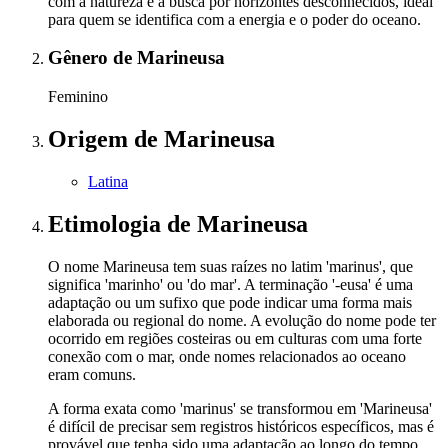
com a natureza e a busca por horizontes desconhecidos, ideal
para quem se identifica com a energia e o poder do oceano.
Gênero
de Marineusa
Feminino
Origem
de Marineusa
Latina
Etimologia
de Marineusa
O nome Marineusa tem suas raízes no latim 'marinus', que
significa 'marinho' ou 'do mar'. A terminação '-eusa' é uma
adaptação ou um sufixo que pode indicar uma forma mais
elaborada ou regional do nome. A evolução do nome pode ter
ocorrido em regiões costeiras ou em culturas com uma forte
conexão com o mar, onde nomes relacionados ao oceano
eram comuns.
A forma exata como 'marinus' se transformou em 'Marineusa'
é difícil de precisar sem registros históricos específicos, mas é
provável que tenha sido uma adaptação ao longo do tempo,