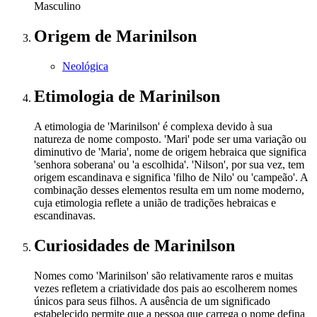
Masculino
Origem
de Marinilson
Neológica
Etimologia
de Marinilson
A etimologia de 'Marinilson' é complexa devido à sua
natureza de nome composto. 'Mari' pode ser uma variação ou
diminutivo de 'Maria', nome de origem hebraica que significa
'senhora soberana' ou 'a escolhida'. 'Nilson', por sua vez, tem
origem escandinava e significa 'filho de Nilo' ou 'campeão'. A
combinação desses elementos resulta em um nome moderno,
cuja etimologia reflete a união de tradições hebraicas e
escandinavas.
Curiosidades
de Marinilson
Nomes como 'Marinilson' são relativamente raros e muitas
vezes refletem a criatividade dos pais ao escolherem nomes
únicos para seus filhos. A ausência de um significado
estabelecido permite que a pessoa que carrega o nome defina