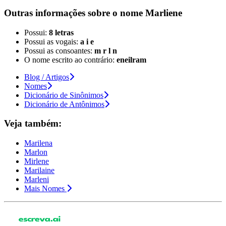
Outras informações sobre
o nome
Marliene
Possui:
8 letras
Possui as vogais:
a i e
Possui as consoantes:
m r l n
O nome escrito ao contrário:
eneilram
Blog / Artigos
Nomes
Dicionário de Sinônimos
Dicionário de Antônimos
Veja também:
Marilena
Marlon
Mirlene
Marilaine
Marleni
Mais Nomes