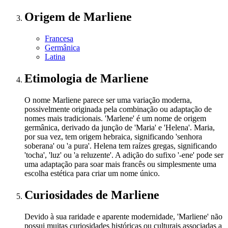
Origem
de Marliene
Francesa
Germânica
Latina
Etimologia
de Marliene
O nome Marliene parece ser uma variação moderna,
possivelmente originada pela combinação ou adaptação de
nomes mais tradicionais. 'Marlene' é um nome de origem
germânica, derivado da junção de 'Maria' e 'Helena'. Maria,
por sua vez, tem origem hebraica, significando 'senhora
soberana' ou 'a pura'. Helena tem raízes gregas, significando
'tocha', 'luz' ou 'a reluzente'. A adição do sufixo '-ene' pode ser
uma adaptação para soar mais francês ou simplesmente uma
escolha estética para criar um nome único.
Curiosidades
de Marliene
Devido à sua raridade e aparente modernidade, 'Marliene' não
possui muitas curiosidades históricas ou culturais associadas a