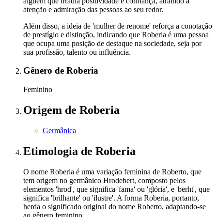
alguém que irradia positividade e confiança, atraindo a
atenção e admiração das pessoas ao seu redor.
Além disso, a ideia de 'mulher de renome' reforça a conotação
de prestígio e distinção, indicando que Roberia é uma pessoa
que ocupa uma posição de destaque na sociedade, seja por
sua profissão, talento ou influência.
Gênero
de Roberia
Feminino
Origem
de Roberia
Germânica
Etimologia
de Roberia
O nome Roberia é uma variação feminina de Roberto, que
tem origem no germânico Hrodebert, composto pelos
elementos 'hrod', que significa 'fama' ou 'glória', e 'berht', que
significa 'brilhante' ou 'ilustre'. A forma Roberia, portanto,
herda o significado original do nome Roberto, adaptando-se
ao gênero feminino.