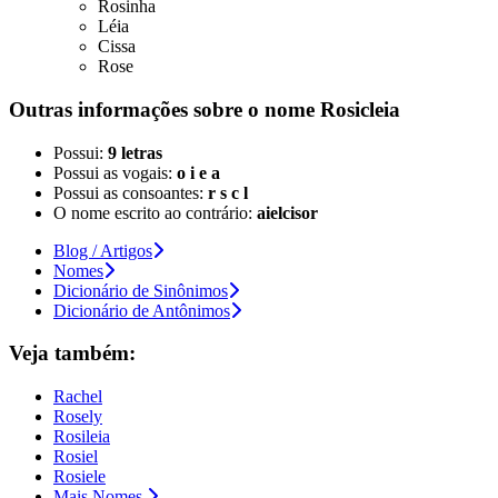
Rosinha
Léia
Cissa
Rose
Outras informações sobre
o nome
Rosicleia
Possui:
9 letras
Possui as vogais:
o i e a
Possui as consoantes:
r s c l
O nome escrito ao contrário:
aielcisor
Blog / Artigos
Nomes
Dicionário de Sinônimos
Dicionário de Antônimos
Veja também:
Rachel
Rosely
Rosileia
Rosiel
Rosiele
Mais Nomes