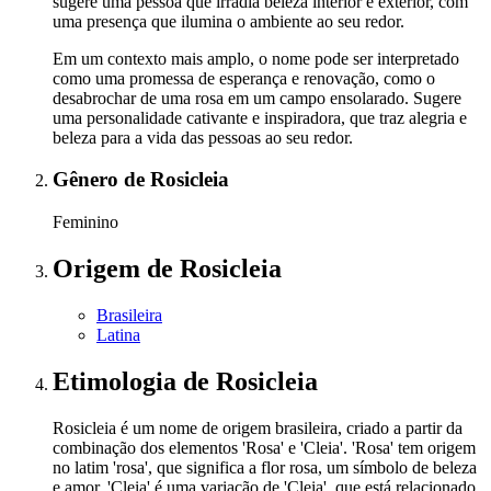
sugere uma pessoa que irradia beleza interior e exterior, com
uma presença que ilumina o ambiente ao seu redor.
Em um contexto mais amplo, o nome pode ser interpretado
como uma promessa de esperança e renovação, como o
desabrochar de uma rosa em um campo ensolarado. Sugere
uma personalidade cativante e inspiradora, que traz alegria e
beleza para a vida das pessoas ao seu redor.
Gênero
de Rosicleia
Feminino
Origem
de Rosicleia
Brasileira
Latina
Etimologia
de Rosicleia
Rosicleia é um nome de origem brasileira, criado a partir da
combinação dos elementos 'Rosa' e 'Cleia'. 'Rosa' tem origem
no latim 'rosa', que significa a flor rosa, um símbolo de beleza
e amor. 'Cleia' é uma variação de 'Cleia', que está relacionado