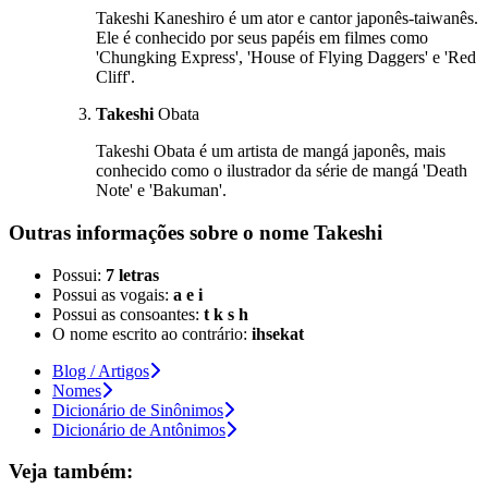
Takeshi Kaneshiro é um ator e cantor japonês-taiwanês.
Ele é conhecido por seus papéis em filmes como
'Chungking Express', 'House of Flying Daggers' e 'Red
Cliff'.
Takeshi
Obata
Takeshi Obata é um artista de mangá japonês, mais
conhecido como o ilustrador da série de mangá 'Death
Note' e 'Bakuman'.
Outras informações sobre
o nome
Takeshi
Possui:
7 letras
Possui as vogais:
a e i
Possui as consoantes:
t k s h
O nome escrito ao contrário:
ihsekat
Blog / Artigos
Nomes
Dicionário de Sinônimos
Dicionário de Antônimos
Veja também: