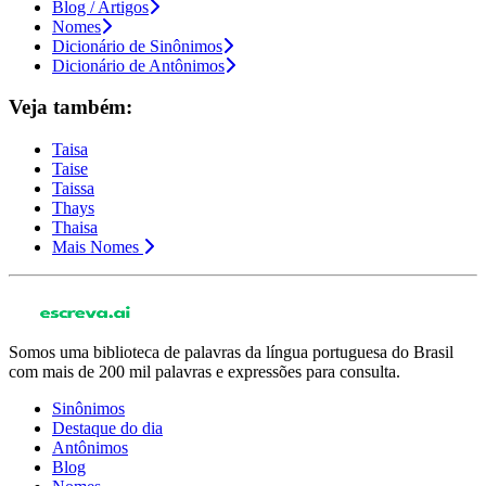
Blog / Artigos
Nomes
Dicionário de Sinônimos
Dicionário de Antônimos
Veja também:
Taisa
Taise
Taissa
Thays
Thaisa
Mais Nomes
Somos uma biblioteca de palavras da língua portuguesa do Brasil
com mais de 200 mil palavras e expressões para consulta.
Sinônimos
Destaque do dia
Antônimos
Blog