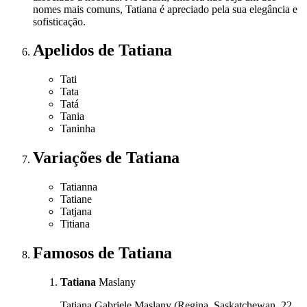
nomes mais comuns, Tatiana é apreciado pela sua elegância e
sofisticação.
Apelidos
de Tatiana
Tati
Tata
Tatá
Tania
Taninha
Variações
de Tatiana
Tatianna
Tatiane
Tatjana
Titiana
Famosos
de Tatiana
Tatiana
Maslany
Tatiana Gabriele Maslany (Regina, Saskatchewan, 22