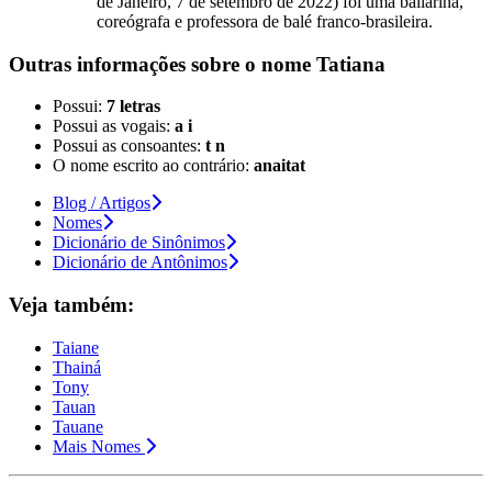
de Janeiro, 7 de setembro de 2022) foi uma bailarina,
coreógrafa e professora de balé franco-brasileira.
Outras informações sobre
o nome
Tatiana
Possui:
7 letras
Possui as vogais:
a i
Possui as consoantes:
t n
O nome escrito ao contrário:
anaitat
Blog / Artigos
Nomes
Dicionário de Sinônimos
Dicionário de Antônimos
Veja também:
Taiane
Thainá
Tony
Tauan
Tauane
Mais Nomes