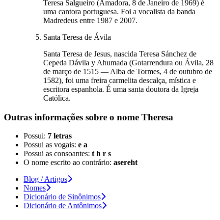
Teresa Salgueiro (Amadora, 8 de Janeiro de 1969) é
uma cantora portuguesa. Foi a vocalista da banda
Madredeus entre 1987 e 2007.
Santa Teresa de Ávila
Santa Teresa de Jesus, nascida Teresa Sánchez de
Cepeda Dávila y Ahumada (Gotarrendura ou Ávila, 28
de março de 1515 — Alba de Tormes, 4 de outubro de
1582), foi uma freira carmelita descalça, mística e
escritora espanhola. É uma santa doutora da Igreja
Católica.
Outras informações sobre
o nome
Theresa
Possui:
7 letras
Possui as vogais:
e a
Possui as consoantes:
t h r s
O nome escrito ao contrário:
asereht
Blog / Artigos
Nomes
Dicionário de Sinônimos
Dicionário de Antônimos