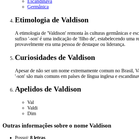
Escandinava
Germânica
Etimologia
de Valdison
A etimologia de 'Valdison' remonta às culturas germânicas e es
sufixo '-son' é uma indicação de 'filho de', estabelecendo uma
provavelmente era uma pessoa de destaque ou liderança.
Curiosidades
de Valdison
Apesar de não ser um nome extremamente comum no Brasil, Vald
'-son' são mais comuns em países de língua inglesa e escandi
Apelidos
de Valdison
Val
Valdi
Dim
Outras informações sobre
o nome
Valdison
Possui:
8 letras