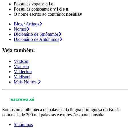
Possui as vogais:
a i o
Possui as consoantes:
v l d s n
O nome escrito ao contrário:
nosidlav
Blog / Artigos
Nomes
Dicionário de Sinônimos
Dicionário de Antônimos
Veja também:
Valdson
Vladson
Valdecino
Valdisnei
Mais Nomes
Somos uma biblioteca de palavras da língua portuguesa do Brasil
com mais de 200 mil palavras e expressões para consulta.
Sinônimos