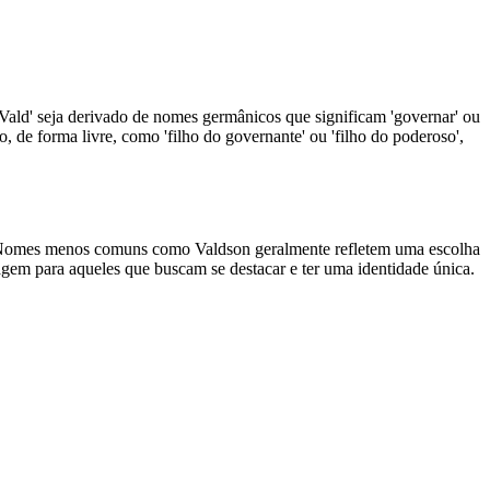
ald' seja derivado de nomes germânicos que significam 'governar' ou
 de forma livre, como 'filho do governante' ou 'filho do poderoso',
le. Nomes menos comuns como Valdson geralmente refletem uma escolha
agem para aqueles que buscam se destacar e ter uma identidade única.