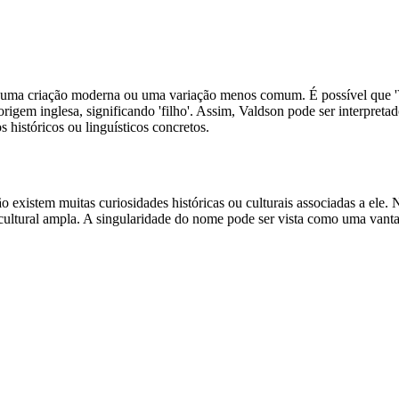
er uma criação moderna ou uma variação menos comum. É possível que 'V
em inglesa, significando 'filho'. Assim, Valdson pode ser interpretado,
s históricos ou linguísticos concretos.
o existem muitas curiosidades históricas ou culturais associadas a e
 cultural ampla. A singularidade do nome pode ser vista como uma vant