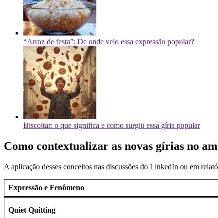
“Arroz de festa”: De onde veio essa expressão popular?
Biscoitar: o que significa e como surgiu essa gíria popular
Como contextualizar as novas gírias no am
A aplicação desses conceitos nas discussões do LinkedIn ou em relató
Expressão e Fenômeno
Quiet Quitting