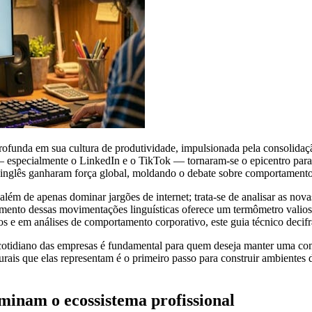
unda em sua cultura de produtividade, impulsionada pela consolidação
is — especialmente o LinkedIn e o TikTok — tornaram-se o epicentro pa
em inglês ganharam força global, moldando o debate sobre comportament
além de apenas dominar jargões de internet; trata-se de analisar as nov
amento dessas movimentações linguísticas oferece um termômetro valio
 e em análises de comportamento corporativo, este guia técnico decifra
 cotidiano das empresas é fundamental para quem deseja manter uma com
rais que elas representam é o primeiro passo para construir ambientes 
ominam o ecossistema profissional