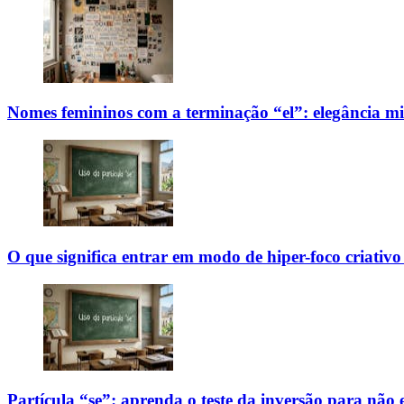
Nomes femininos com a terminação “el”: elegância mi
O que significa entrar em modo de hiper-foco criativo
Partícula “se”: aprenda o teste da inversão para não