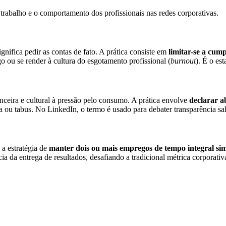
trabalho e o comportamento dos profissionais nas redes corporativas.
nifica pedir as contas de fato. A prática consiste em
limitar-se a cum
o ou se render à cultura do esgotamento profissional (
burnout
). É o es
ceira e cultural à pressão pelo consumo. A prática envolve
declarar a
 ou tabus. No LinkedIn, o termo é usado para debater transparência sala
a estratégia de
manter dois ou mais empregos de tempo integral s
cia da entrega de resultados, desafiando a tradicional métrica corporat