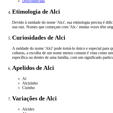
Desconhecida
Etimologia
de Alci
Devido à raridade do nome 'Alci', sua etimologia precisa é di
sua raiz. Nomes que começam com 'Alc-' muitas vezes têm orige
Curiosidades
de Alci
A raridade do nome 'Alci' pode torná-lo único e especial para
culturas, a escolha de um nome menos comum é vista como uma f
específica ou dentro de uma família, com um significado parti
Apelidos
de Alci
Al
Alcizinho
Cizinho
Variações
de Alci
Alcides