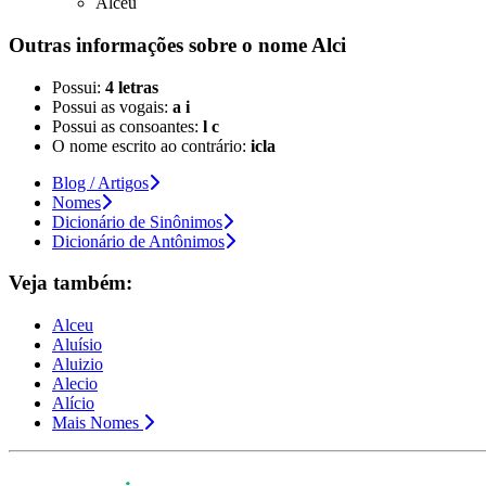
Alceu
Outras informações sobre
o nome
Alci
Possui:
4 letras
Possui as vogais:
a i
Possui as consoantes:
l c
O nome escrito ao contrário:
icla
Blog / Artigos
Nomes
Dicionário de Sinônimos
Dicionário de Antônimos
Veja também:
Alceu
Aluísio
Aluizio
Alecio
Alício
Mais Nomes