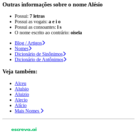
Outras informações sobre
o nome
Alésio
Possui:
7 letras
Possui as vogais:
a e i o
Possui as consoantes:
l s
O nome escrito ao contrário:
oisela
Blog / Artigos
Nomes
Dicionário de Sinônimos
Dicionário de Antônimos
Veja também:
Alceu
Aluísio
Aluizio
Alecio
Alício
Mais Nomes