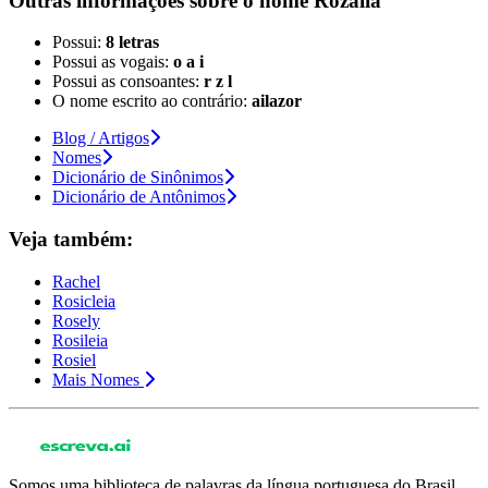
Outras informações sobre
o nome
Rozália
Possui:
8 letras
Possui as vogais:
o a i
Possui as consoantes:
r z l
O nome escrito ao contrário:
ailazor
Blog / Artigos
Nomes
Dicionário de Sinônimos
Dicionário de Antônimos
Veja também:
Rachel
Rosicleia
Rosely
Rosileia
Rosiel
Mais Nomes
Somos uma biblioteca de palavras da língua portuguesa do Brasil