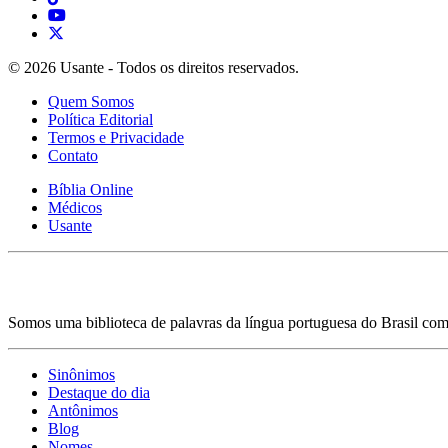
© 2026 Usante - Todos os direitos reservados.
Quem Somos
Política Editorial
Termos e Privacidade
Contato
Bíblia Online
Médicos
Usante
Somos uma biblioteca de palavras da língua portuguesa do Brasil com 
Sinônimos
Destaque do dia
Antônimos
Blog
Nomes