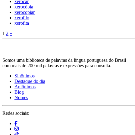
xerocar
xerocópia
xerocopiar
xerofilo
xerofita
1
2
»
Somos uma biblioteca de palavras da língua portuguesa do Brasil
com mais de 200 mil palavras e expressões para consulta.
Sinônimos
Destaque do dia
Antônimos
Blog
Nomes
Redes sociais: