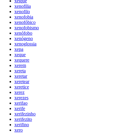
xeique
xenofilia
xenofilo
xenofobia
xenofóbico
xenofobismo
xenófobo
xenógeno
xenoglossia
xepa
xeque
xequere
xerem
xereta
xeretar
xeretear
xeretice
xerez
xerezes
xerifao
xerife
xerifezinho
xerifezito
xerifino
xero