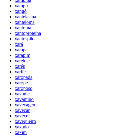
xambioá
xampu
xangô
xantelasma
xanteloma
xantoma
xantoproteína
xantóspilo
xará
xarapa
xarapim
xarelete
xaréu
xarife
xaropada
xarope
xaroposo
xavante
xavantino
xavecagem
xavecar
xaveco
xavequeiro
xaxado
xaxim