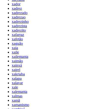
xador
xadrez
xadrezado
xadrezao
xadrezinho
xadrezista
xadrezito
xafarraz
xafetão
xaguão
xaia
xaile
xailemanta
xaimão
xainxá
xairel
xakriaba
xalapa
xalavar
xale
xalemanta
xalmas
xamã
xamanismo