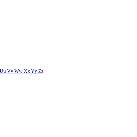
Uu
Vv
Ww
Xx
Yy
Zz