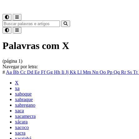
Palavras com X
(página 1)
Navegar por letra:
#
Aa
Bb
Cc
Dd
Ee
Ff
Gg
Hh
Ii
Jj
Kk
Ll
Mm
Nn
Oo
Pp
Qq
Rr
Ss
Tt
X
xa
xaboque
xabraque
xabregano
xaca
xacamecra
xácara
xacoco
xacra
xacriabá