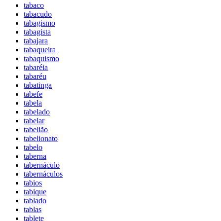
tabaco
tabacudo
tabagismo
tabagista
tabajara
tabaqueira
tabaquismo
tabaréia
tabaréu
tabatinga
tabefe
tabela
tabelado
tabelar
tabelião
tabelionato
tabelo
taberna
tabernáculo
tabernáculos
tabios
tabique
tablado
tablas
tablete