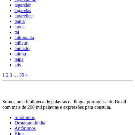
tagarelar
tagarelas
tagarelice
tagua
tagus
tai
taikonauta
tailleur
taimado
tainha
taipa
tais
1
2
3
…
35
»
Somos uma biblioteca de palavras da língua portuguesa do Brasil
com mais de 200 mil palavras e expressões para consulta.
Sinônimos
Destaque do dia
Antônimos
Blog