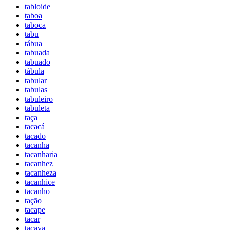
tabloide
taboa
taboca
tabu
tábua
tabuada
tabuado
tábula
tabular
tabulas
tabuleiro
tabuleta
taça
tacacá
tacado
tacanha
tacanharia
tacanhez
tacanheza
tacanhice
tacanho
tação
tacape
tacar
tacava