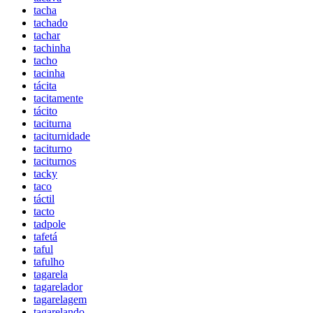
tacha
tachado
tachar
tachinha
tacho
tacinha
tácita
tacitamente
tácito
taciturna
taciturnidade
taciturno
taciturnos
tacky
taco
táctil
tacto
tadpole
tafetá
taful
tafulho
tagarela
tagarelador
tagarelagem
tagarelando