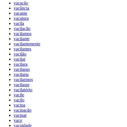
vacação
vacância
vacante
vacatura
vacila
vacilação
vacilamos
vacilante
vacilantemente
vacilantes
vacilão
vacilar
vacilara
vacilarao
vacilaria
vacilarmos
vacilasse
vacilatório
vacile
vacilo
vacina
vacinação
vacinar
vaco
vacuidade