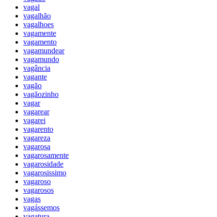
vagal
vagalhão
vagalhoes
vagamente
vagamento
vagamundear
vagamundo
vagância
vagante
vagão
vagãozinho
vagar
vagarear
vagarei
vagarento
vagareza
vagarosa
vagarosamente
vagarosidade
vagarosissimo
vagaroso
vagarosos
vagas
vagássemos
vagatura