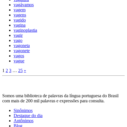
vagávamos
vagem
vagens
vagido
vagina
vaginoplastia
vagir
vago
vagoneta
vagonete
vagos
vague
1
2
3
…
25
»
Somos uma biblioteca de palavras da língua portuguesa do Brasil
com mais de 200 mil palavras e expressões para consulta.
Sinônimos
Destaque do dia
Antônimos
Blog