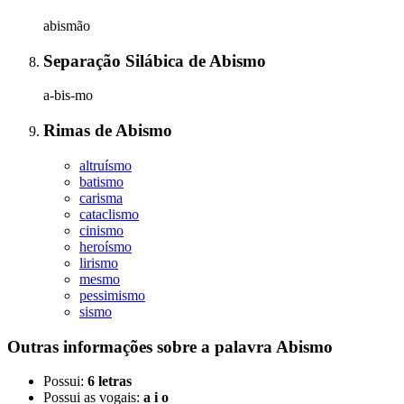
abismão
Separação Silábica
de
Abismo
a-bis-mo
Rimas
de
Abismo
altruísmo
batismo
carisma
cataclismo
cinismo
heroísmo
lirismo
mesmo
pessimismo
sismo
Outras informações sobre
a palavra
Abismo
Possui:
6 letras
Possui as vogais:
a i o