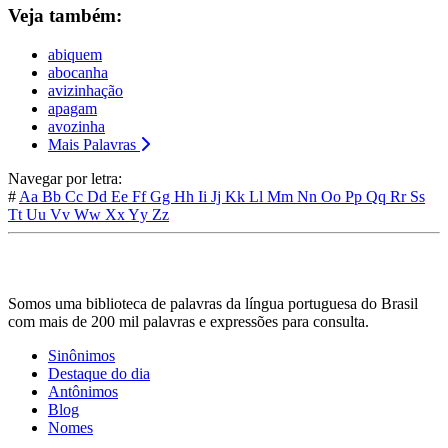
Veja também:
abiquem
abocanha
avizinhação
apagam
avozinha
Mais Palavras
Navegar por letra:
#
Aa
Bb
Cc
Dd
Ee
Ff
Gg
Hh
Ii
Jj
Kk
Ll
Mm
Nn
Oo
Pp
Qq
Rr
Ss
Tt
Uu
Vv
Ww
Xx
Yy
Zz
Somos uma biblioteca de palavras da língua portuguesa do Brasil
com mais de 200 mil palavras e expressões para consulta.
Sinônimos
Destaque do dia
Antônimos
Blog
Nomes