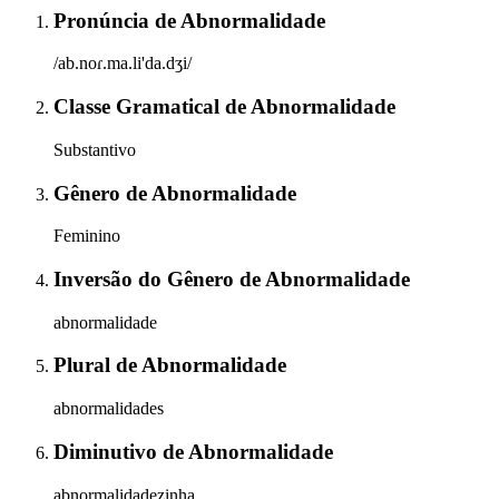
Pronúncia
de
Abnormalidade
/ab.noɾ.ma.li'da.dʒi/
Classe Gramatical
de
Abnormalidade
Substantivo
Gênero
de
Abnormalidade
Feminino
Inversão do Gênero
de
Abnormalidade
abnormalidade
Plural
de
Abnormalidade
abnormalidades
Diminutivo
de
Abnormalidade
abnormalidadezinha