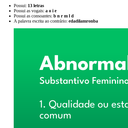
Possui:
13 letras
Possui as vogais:
a o i e
Possui as consoantes:
b n r m l d
A palavra escrita ao contrário:
edadilamronba