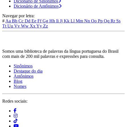
Dicionário de Sinônimos
Dicionário de Antônimos
Navegar por letra:
#
Aa
Bb
Cc
Dd
Ee
Ff
Gg
Hh
Ii
Jj
Kk
Ll
Mm
Nn
Oo
Pp
Qq
Rr
Ss
Tt
Uu
Vv
Ww
Xx
Yy
Zz
Somos uma biblioteca de palavras da língua portuguesa do Brasil
com mais de 200 mil palavras e expressões para consulta.
Sinônimos
Destaque do dia
Antônimos
Blog
Nomes
Redes sociais: