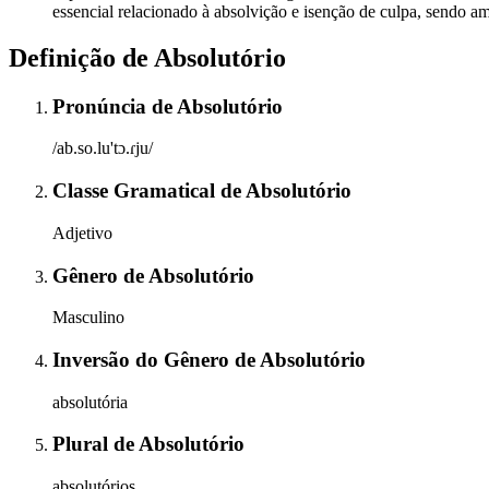
essencial relacionado à absolvição e isenção de culpa, sendo am
Definição de
Absolutório
Pronúncia
de
Absolutório
/ab.so.lu'tɔ.ɾju/
Classe Gramatical
de
Absolutório
Adjetivo
Gênero
de
Absolutório
Masculino
Inversão do Gênero
de
Absolutório
absolutória
Plural
de
Absolutório
absolutórios