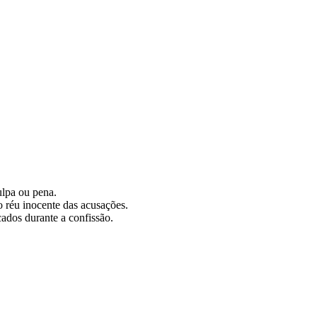
ulpa ou pena.
 o réu inocente das acusações.
cados durante a confissão.