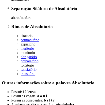
Separação Silábica
de
Absolutório
ab-so-lu-tó-rio
Rimas
de
Absolutório
citatorio
contraditório
expiatorio
meritório
monitorio
obrigatório
preparatório
rogatorio
satisfatório
transitório
Outras informações sobre
a palavra
Absolutório
Possui:
12 letras
Possui as vogais:
a o u i
Possui as consoantes:
b s l t r
A palavra escrita ao contrário:
oirotulosba