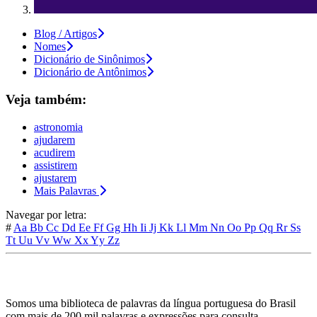
Blog / Artigos
Nomes
Dicionário de Sinônimos
Dicionário de Antônimos
Veja também:
astronomia
ajudarem
acudirem
assistirem
ajustarem
Mais Palavras
Navegar por letra:
#
Aa
Bb
Cc
Dd
Ee
Ff
Gg
Hh
Ii
Jj
Kk
Ll
Mm
Nn
Oo
Pp
Qq
Rr
Ss
Tt
Uu
Vv
Ww
Xx
Yy
Zz
Somos uma biblioteca de palavras da língua portuguesa do Brasil
com mais de 200 mil palavras e expressões para consulta.