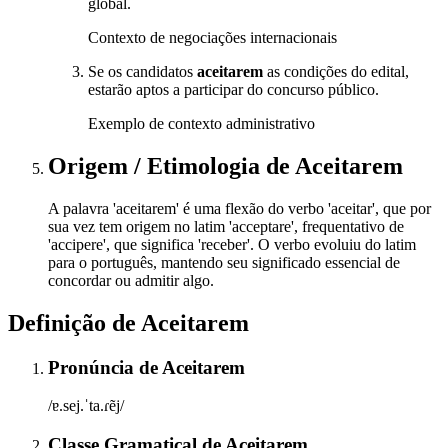
global.
Contexto de negociações internacionais
Se os candidatos
aceitarem
as condições do edital,
estarão aptos a participar do concurso público.
Exemplo de contexto administrativo
Origem / Etimologia
de
Aceitarem
A palavra 'aceitarem' é uma flexão do verbo 'aceitar', que por
sua vez tem origem no latim 'acceptare', frequentativo de
'accipere', que significa 'receber'. O verbo evoluiu do latim
para o português, mantendo seu significado essencial de
concordar ou admitir algo.
Definição de
Aceitarem
Pronúncia
de
Aceitarem
/ɐ.sej.ˈta.ɾẽj/
Classe Gramatical
de
Aceitarem