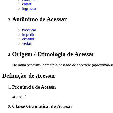
entrar
ingressar
Antônimo
de
Acessar
bloquear
impedir
obstruir
vedar
Origem / Etimologia
de
Acessar
Do latim accessus, particípio passado de accedere (aproximar-s
Definição de
Acessar
Pronúncia
de
Acessar
/aseˈsaʁ/
Classe Gramatical
de
Acessar