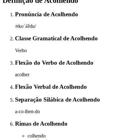
Definição de
Acolhendo
Pronúncia
de
Acolhendo
/ɐkoˈʎẽdu/
Classe Gramatical
de
Acolhendo
Verbo
Flexão do Verbo
de
Acolhendo
acolher
Flexão Verbal
de
Acolhendo
Separação Silábica
de
Acolhendo
a-co-lhen-do
Rimas
de
Acolhendo
colhendo