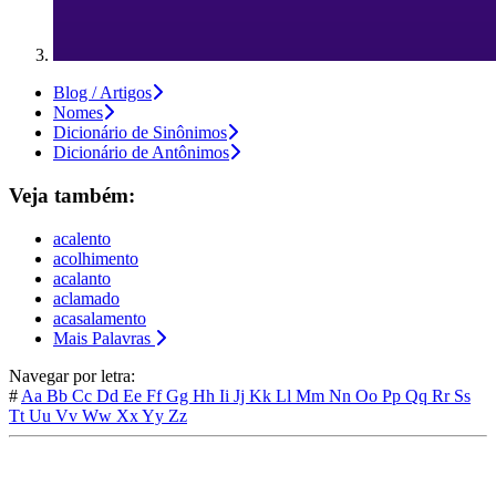
Blog / Artigos
Nomes
Dicionário de Sinônimos
Dicionário de Antônimos
Veja também:
acalento
acolhimento
acalanto
aclamado
acasalamento
Mais Palavras
Navegar por letra:
#
Aa
Bb
Cc
Dd
Ee
Ff
Gg
Hh
Ii
Jj
Kk
Ll
Mm
Nn
Oo
Pp
Qq
Rr
Ss
Tt
Uu
Vv
Ww
Xx
Yy
Zz