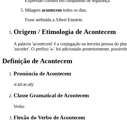
Expressão comum em campanhas de segurança
Milagres
acontecem
todos os dias.
Frase atribuída a Albert Einstein
Origem / Etimologia
de
Acontecem
A palavra 'acontecem' é a conjugação na terceira pessoa do plura
'suceder'. O prefixo 'a-' foi adicionado posteriormente, possiv
Definição de
Acontecem
Pronúncia
de
Acontecem
/ɐ.kõ.te.sẽj/
Classe Gramatical
de
Acontecem
Verbo
Flexão do Verbo
de
Acontecem