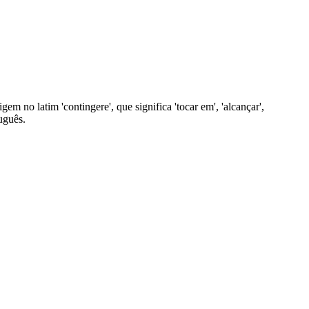
em no latim 'contingere', que significa 'tocar em', 'alcançar',
uguês.