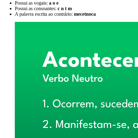
Possui as vogais:
a o e
Possui as consoantes:
c n t m
A palavra escrita ao contrário:
mecetnoca