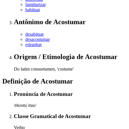
familiarizar
habituar
Antônimo
de
Acostumar
desabituar
desacostumar
estranhar
Origem / Etimologia
de
Acostumar
Do latim consuetumen, 'costume'
Definição de
Acostumar
Pronúncia
de
Acostumar
/ɐkostuˈmaɾ/
Classe Gramatical
de
Acostumar
Verbo