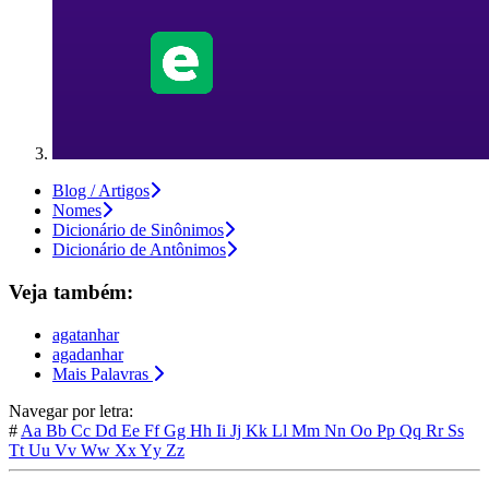
Blog / Artigos
Nomes
Dicionário de Sinônimos
Dicionário de Antônimos
Veja também:
agatanhar
agadanhar
Mais Palavras
Navegar por letra:
#
Aa
Bb
Cc
Dd
Ee
Ff
Gg
Hh
Ii
Jj
Kk
Ll
Mm
Nn
Oo
Pp
Qq
Rr
Ss
Tt
Uu
Vv
Ww
Xx
Yy
Zz