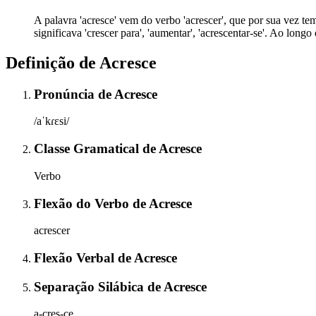
A palavra 'acresce' vem do verbo 'acrescer', que por sua vez tem 
significava 'crescer para', 'aumentar', 'acrescentar-se'. Ao lo
Definição de
Acresce
Pronúncia
de
Acresce
/aˈkɾɛsi/
Classe Gramatical
de
Acresce
Verbo
Flexão do Verbo
de
Acresce
acrescer
Flexão Verbal
de
Acresce
Separação Silábica
de
Acresce
a-cres-ce