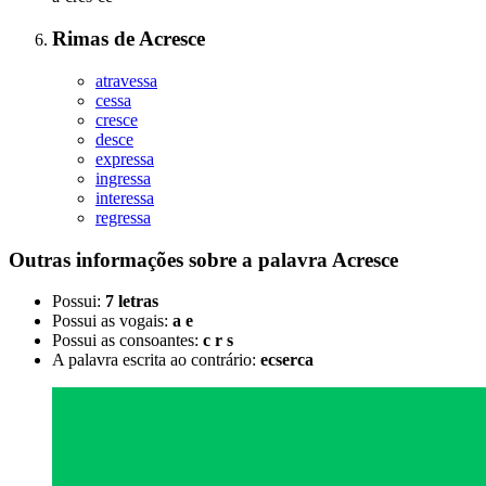
Rimas
de
Acresce
atravessa
cessa
cresce
desce
expressa
ingressa
interessa
regressa
Outras informações sobre
a palavra
Acresce
Possui:
7 letras
Possui as vogais:
a e
Possui as consoantes:
c r s
A palavra escrita ao contrário:
ecserca