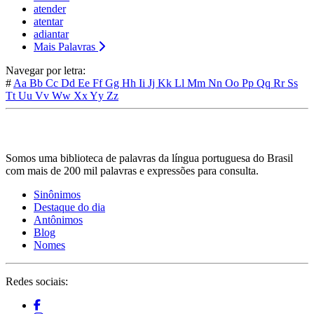
atender
atentar
adiantar
Mais Palavras
Navegar por letra:
#
Aa
Bb
Cc
Dd
Ee
Ff
Gg
Hh
Ii
Jj
Kk
Ll
Mm
Nn
Oo
Pp
Qq
Rr
Ss
Tt
Uu
Vv
Ww
Xx
Yy
Zz
Somos uma biblioteca de palavras da língua portuguesa do Brasil
com mais de 200 mil palavras e expressões para consulta.
Sinônimos
Destaque do dia
Antônimos
Blog
Nomes
Redes sociais: