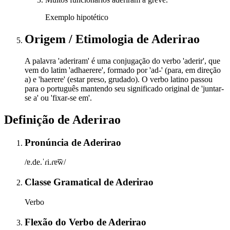
Exemplo hipotético
Origem / Etimologia
de
Aderirao
A palavra 'aderiram' é uma conjugação do verbo 'aderir', que
vem do latim 'adhaerere', formado por 'ad-' (para, em direção
a) e 'haerere' (estar preso, grudado). O verbo latino passou
para o português mantendo seu significado original de 'juntar-
se a' ou 'fixar-se em'.
Definição de
Aderirao
Pronúncia
de
Aderirao
/ɐ.de.ˈɾi.ɾɐ̃w̃/
Classe Gramatical
de
Aderirao
Verbo
Flexão do Verbo
de
Aderirao