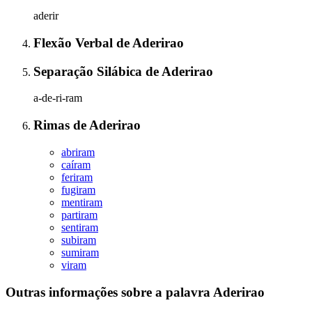
aderir
Flexão Verbal
de
Aderirao
Separação Silábica
de
Aderirao
a-de-ri-ram
Rimas
de
Aderirao
abriram
caíram
feriram
fugiram
mentiram
partiram
sentiram
subiram
sumiram
viram
Outras informações sobre
a palavra
Aderirao