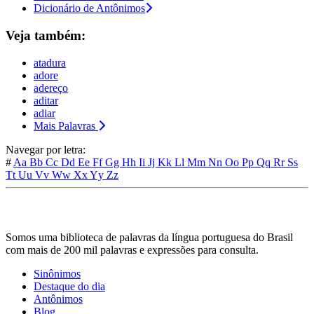
Dicionário de Antônimos
Veja também:
atadura
adore
adereço
aditar
adiar
Mais Palavras
Navegar por letra:
#
Aa
Bb
Cc
Dd
Ee
Ff
Gg
Hh
Ii
Jj
Kk
Ll
Mm
Nn
Oo
Pp
Qq
Rr
Ss
Tt
Uu
Vv
Ww
Xx
Yy
Zz
Somos uma biblioteca de palavras da língua portuguesa do Brasil
com mais de 200 mil palavras e expressões para consulta.
Sinônimos
Destaque do dia
Antônimos
Blog