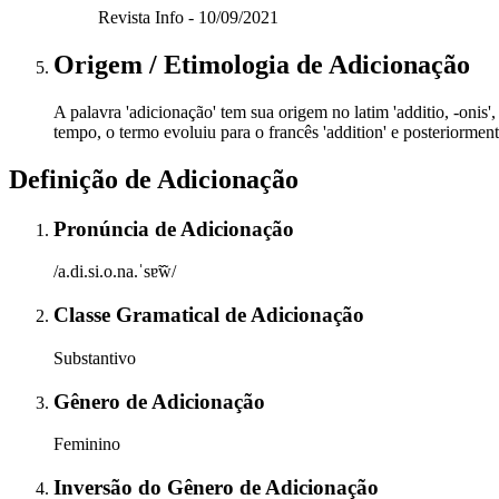
Revista Info - 10/09/2021
Origem / Etimologia
de
Adicionação
A palavra 'adicionação' tem sua origem no latim 'additio, -onis',
tempo, o termo evoluiu para o francês 'addition' e posteriormen
Definição de
Adicionação
Pronúncia
de
Adicionação
/a.di.si.o.na.ˈsɐ̃w̃/
Classe Gramatical
de
Adicionação
Substantivo
Gênero
de
Adicionação
Feminino
Inversão do Gênero
de
Adicionação