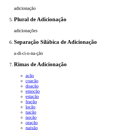
adicionação
Plural
de
Adicionação
adicionações
Separação Silábica
de
Adicionação
a-di-ci-o-na-ção
Rimas
de
Adicionação
ação
coação
doação
emoção
estação
fração
loção
nação
noção
oração
paixão