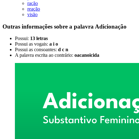
ração
reação
visão
Outras informações sobre
a palavra
Adicionação
Possui:
13 letras
Possui as vogais:
a i o
Possui as consoantes:
d c n
A palavra escrita ao contrário:
oacanoicida