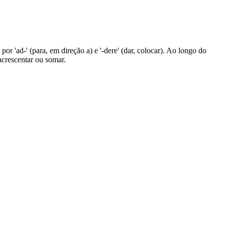
or 'ad-' (para, em direção a) e '-dere' (dar, colocar). Ao longo do
acrescentar ou somar.