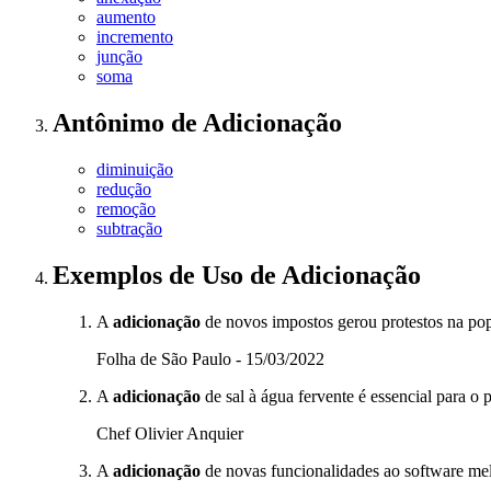
aumento
incremento
junção
soma
Antônimo
de
Adicionação
diminuição
redução
remoção
subtração
Exemplos de Uso
de Adicionação
A
adicionação
de novos impostos gerou protestos na po
Folha de São Paulo - 15/03/2022
A
adicionação
de sal à água fervente é essencial para o
Chef Olivier Anquier
A
adicionação
de novas funcionalidades ao software mel