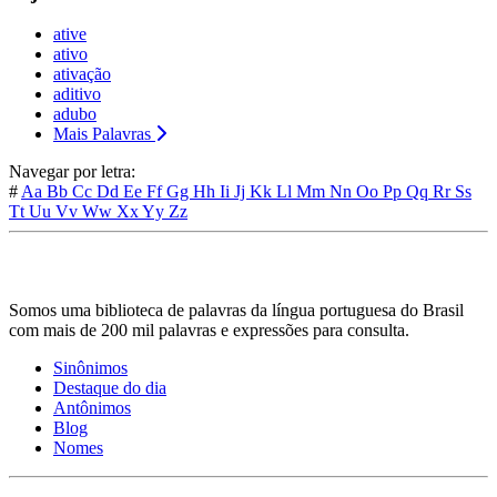
ative
ativo
ativação
aditivo
adubo
Mais Palavras
Navegar por letra:
#
Aa
Bb
Cc
Dd
Ee
Ff
Gg
Hh
Ii
Jj
Kk
Ll
Mm
Nn
Oo
Pp
Qq
Rr
Ss
Tt
Uu
Vv
Ww
Xx
Yy
Zz
Somos uma biblioteca de palavras da língua portuguesa do Brasil
com mais de 200 mil palavras e expressões para consulta.
Sinônimos
Destaque do dia
Antônimos
Blog
Nomes