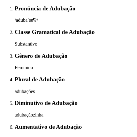
Pronúncia
de
Adubação
/adubaˈsɐ̃w̃/
Classe Gramatical
de
Adubação
Substantivo
Gênero
de
Adubação
Feminino
Plural
de
Adubação
adubações
Diminutivo
de
Adubação
adubaçãozinha
Aumentativo
de
Adubação