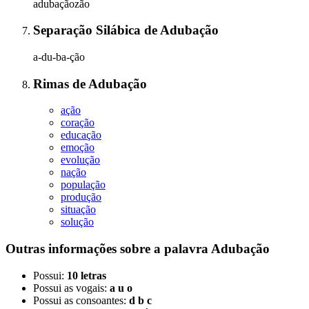
adubaçãozão
Separação Silábica
de
Adubação
a-du-ba-ção
Rimas
de
Adubação
ação
coração
educação
emoção
evolução
nação
população
produção
situação
solução
Outras informações sobre
a palavra
Adubação
Possui:
10 letras
Possui as vogais:
a u o
Possui as consoantes:
d b c