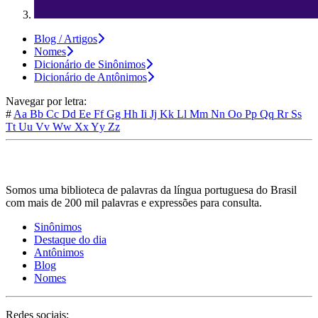
Blog / Artigos
Nomes
Dicionário de Sinônimos
Dicionário de Antônimos
Navegar por letra:
#
Aa
Bb
Cc
Dd
Ee
Ff
Gg
Hh
Ii
Jj
Kk
Ll
Mm
Nn
Oo
Pp
Qq
Rr
Ss
Tt
Uu
Vv
Ww
Xx
Yy
Zz
Somos uma biblioteca de palavras da língua portuguesa do Brasil
com mais de 200 mil palavras e expressões para consulta.
Sinônimos
Destaque do dia
Antônimos
Blog
Nomes
Redes sociais: