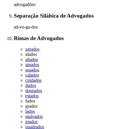
advogadões
Separação Silábica
de
Advogados
ad-vo-ga-dos
Rimas
de
Advogados
agrados
alados
aliados
amados
assados
calados
cuidados
dados
dourados
estados
fados
grados
lados
malvados
prados
quadrados