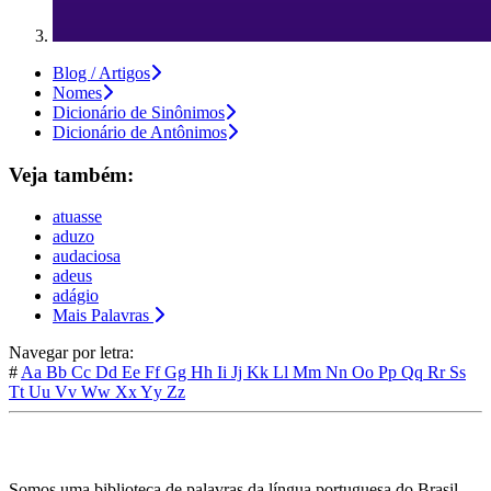
Blog / Artigos
Nomes
Dicionário de Sinônimos
Dicionário de Antônimos
Veja também:
atuasse
aduzo
audaciosa
adeus
adágio
Mais Palavras
Navegar por letra:
#
Aa
Bb
Cc
Dd
Ee
Ff
Gg
Hh
Ii
Jj
Kk
Ll
Mm
Nn
Oo
Pp
Qq
Rr
Ss
Tt
Uu
Vv
Ww
Xx
Yy
Zz
Somos uma biblioteca de palavras da língua portuguesa do Brasil