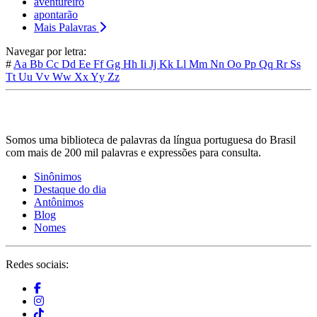
aventureiro
apontarão
Mais Palavras
Navegar por letra:
#
Aa
Bb
Cc
Dd
Ee
Ff
Gg
Hh
Ii
Jj
Kk
Ll
Mm
Nn
Oo
Pp
Qq
Rr
Ss
Tt
Uu
Vv
Ww
Xx
Yy
Zz
Somos uma biblioteca de palavras da língua portuguesa do Brasil
com mais de 200 mil palavras e expressões para consulta.
Sinônimos
Destaque do dia
Antônimos
Blog
Nomes
Redes sociais: