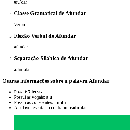
ɐfũˈdaɾ
Classe Gramatical
de
Afundar
Verbo
Flexão Verbal
de
Afundar
afundar
Separação Silábica
de
Afundar
a-fun-dar
Outras informações sobre
a palavra
Afundar
Possui:
7 letras
Possui as vogais:
a u
Possui as consoantes:
f n d r
A palavra escrita ao contrário:
radnufa