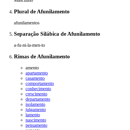
Masculino
Plural
de
Afunilamento
afunilamentos
Separação Silábica
de
Afunilamento
a-fu-ni-la-men-to
Rimas
de
Afunilamento
amento
apartamento
casamento
comportamento
conhecimento
crescimento
departamento
isolamento
julgamento
lamento
nascimento
pensamento