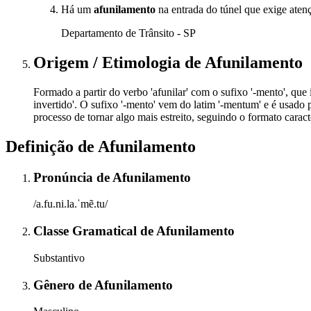
Há um
afunilamento
na entrada do túnel que exige aten
Departamento de Trânsito - SP
Origem / Etimologia
de
Afunilamento
Formado a partir do verbo 'afunilar' com o sufixo '-mento', que 
invertido'. O sufixo '-mento' vem do latim '-mentum' e é usado
processo de tornar algo mais estreito, seguindo o formato caract
Definição de
Afunilamento
Pronúncia
de
Afunilamento
/a.fu.ni.la.ˈmẽ.tu/
Classe Gramatical
de
Afunilamento
Substantivo
Gênero
de
Afunilamento