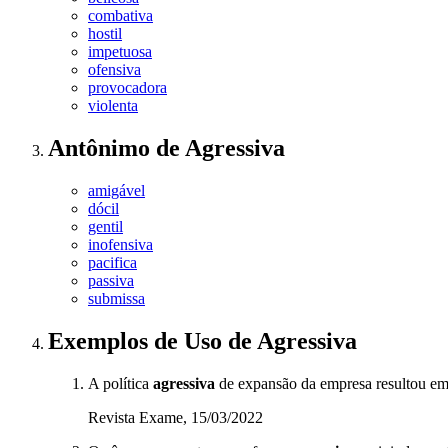
combativa
hostil
impetuosa
ofensiva
provocadora
violenta
Antônimo
de
Agressiva
amigável
dócil
gentil
inofensiva
pacifica
passiva
submissa
Exemplos de Uso
de Agressiva
A política
agressiva
de expansão da empresa resultou em
Revista Exame, 15/03/2022