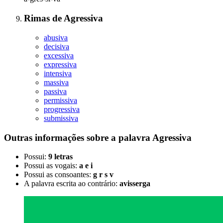
Rimas
de
Agressiva
abusiva
decisiva
excessiva
expressiva
intensiva
massiva
passiva
permissiva
progressiva
submissiva
Outras informações sobre
a palavra
Agressiva
Possui:
9 letras
Possui as vogais:
a e i
Possui as consoantes:
g r s v
A palavra escrita ao contrário:
avisserga