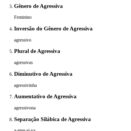
Gênero
de
Agressiva
Feminino
Inversão do Gênero
de
Agressiva
agressivo
Plural
de
Agressiva
agressivas
Diminutivo
de
Agressiva
agressivinha
Aumentativo
de
Agressiva
agressivona
Separação Silábica
de
Agressiva
a-gres-si-va