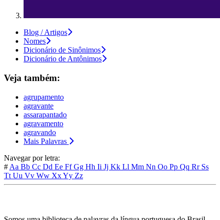
Blog / Artigos
Nomes
Dicionário de Sinônimos
Dicionário de Antônimos
Veja também:
agrupamento
agravante
assarapantado
agravamento
agravando
Mais Palavras
Navegar por letra:
#
Aa
Bb
Cc
Dd
Ee
Ff
Gg
Hh
Ii
Jj
Kk
Ll
Mm
Nn
Oo
Pp
Qq
Rr
Ss
Tt
Uu
Vv
Ww
Xx
Yy
Zz
Somos uma biblioteca de palavras da língua portuguesa do Brasil