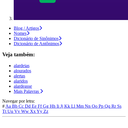
Blog / Artigos
Nomes
Dicionário de Sinônimos
Dicionário de Antônimos
Veja também:
alardeias
alourados
alertas
alaridos
alardeasse
Mais Palavras
Navegar por letra:
#
Aa
Bb
Cc
Dd
Ee
Ff
Gg
Hh
Ii
Jj
Kk
Ll
Mm
Nn
Oo
Pp
Qq
Rr
Ss
Tt
Uu
Vv
Ww
Xx
Yy
Zz