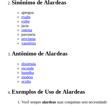
Sinônimo
de
Alardeas
apregoa
exalta
exibe
jacta
ostenta
pavoneia
proclama
vanglória
Antônimo
de
Alardeas
dissimula
esconde
humilha
modera
oculta
Exemplos de Uso
de Alardeas
Você sempre
alardeas
suas conquistas sem necessidade