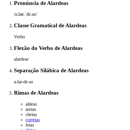
Pronúncia
de
Alardeas
/a.laʁ.ˈde.as/
Classe Gramatical
de
Alardeas
Verbo
Flexão do Verbo
de
Alardeas
alardear
Separação Silábica
de
Alardeas
a-lar-de-as
Rimas
de
Alardeas
aldeas
areias
cheias
correias
feias