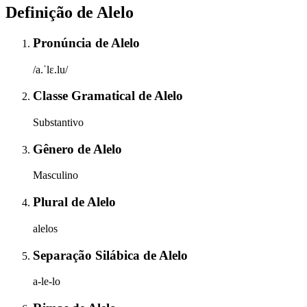
Definição de
Alelo
Pronúncia
de
Alelo
/a.ˈlɛ.lu/
Classe Gramatical
de
Alelo
Substantivo
Gênero
de
Alelo
Masculino
Plural
de
Alelo
alelos
Separação Silábica
de
Alelo
a-le-lo