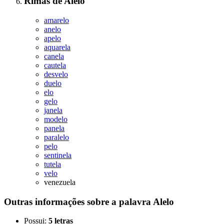
Rimas
de
Alelo
amarelo
anelo
apelo
aquarela
canela
cautela
desvelo
duelo
elo
gelo
janela
modelo
panela
paralelo
pelo
sentinela
tutela
velo
venezuela
Outras informações sobre
a palavra
Alelo
Possui:
5 letras