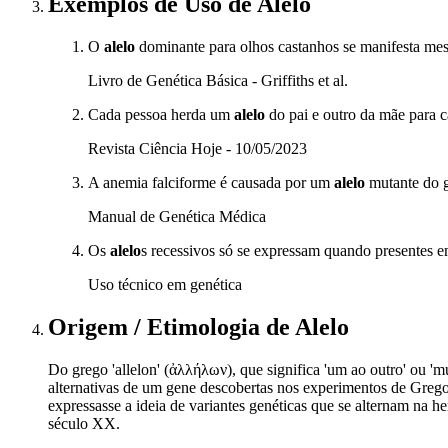
Exemplos de Uso
de Alelo
O
alelo
dominante para olhos castanhos se manifesta m
Livro de Genética Básica - Griffiths et al.
Cada pessoa herda um
alelo
do pai e outro da mãe para ca
Revista Ciência Hoje - 10/05/2023
A anemia falciforme é causada por um
alelo
mutante do 
Manual de Genética Médica
Os
alelo
s recessivos só se expressam quando presentes 
Uso técnico em genética
Origem / Etimologia
de
Alelo
Do grego 'allelon' (ἀλλήλων), que significa 'um ao outro' ou '
alternativas de um gene descobertas nos experimentos de Gregor
expressasse a ideia de variantes genéticas que se alternam na h
século XX.