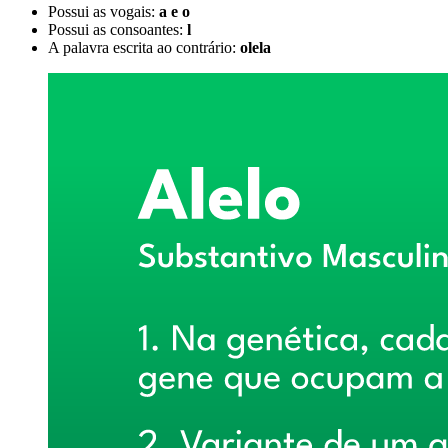
Possui as vogais:
a e o
Possui as consoantes:
l
A palavra escrita ao contrário:
olela