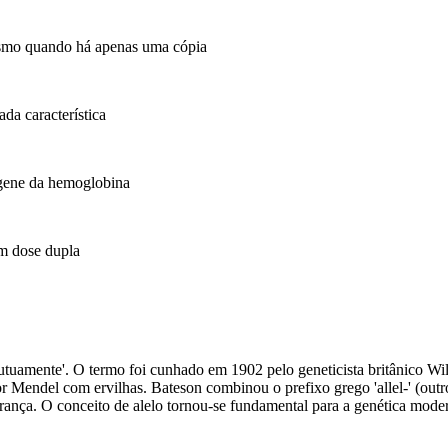
esmo quando há apenas uma cópia
da característica
gene da hemoglobina
em dose dupla
mutuamente'. O termo foi cunhado em 1902 pelo geneticista britânico Wil
 Mendel com ervilhas. Bateson combinou o prefixo grego 'allel-' (outro
erança. O conceito de alelo tornou-se fundamental para a genética mode