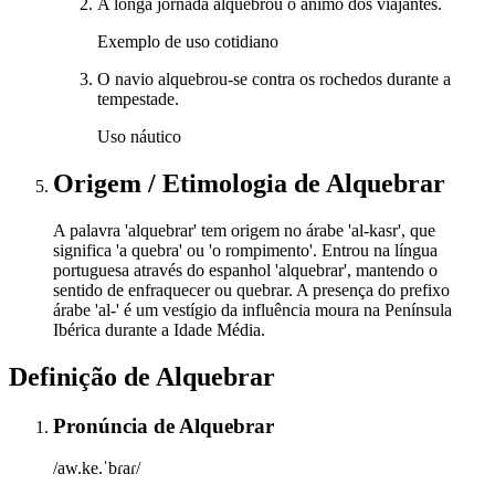
A longa jornada alquebrou o ânimo dos viajantes.
Exemplo de uso cotidiano
O navio alquebrou-se contra os rochedos durante a
tempestade.
Uso náutico
Origem / Etimologia
de
Alquebrar
A palavra 'alquebrar' tem origem no árabe 'al-kasr', que
significa 'a quebra' ou 'o rompimento'. Entrou na língua
portuguesa através do espanhol 'alquebrar', mantendo o
sentido de enfraquecer ou quebrar. A presença do prefixo
árabe 'al-' é um vestígio da influência moura na Península
Ibérica durante a Idade Média.
Definição de
Alquebrar
Pronúncia
de
Alquebrar
/aw.ke.ˈbɾaɾ/