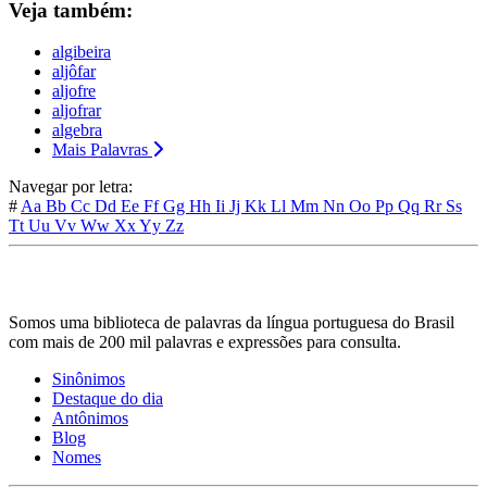
Veja também:
algibeira
aljôfar
aljofre
aljofrar
algebra
Mais Palavras
Navegar por letra:
#
Aa
Bb
Cc
Dd
Ee
Ff
Gg
Hh
Ii
Jj
Kk
Ll
Mm
Nn
Oo
Pp
Qq
Rr
Ss
Tt
Uu
Vv
Ww
Xx
Yy
Zz
Somos uma biblioteca de palavras da língua portuguesa do Brasil
com mais de 200 mil palavras e expressões para consulta.
Sinônimos
Destaque do dia
Antônimos
Blog
Nomes