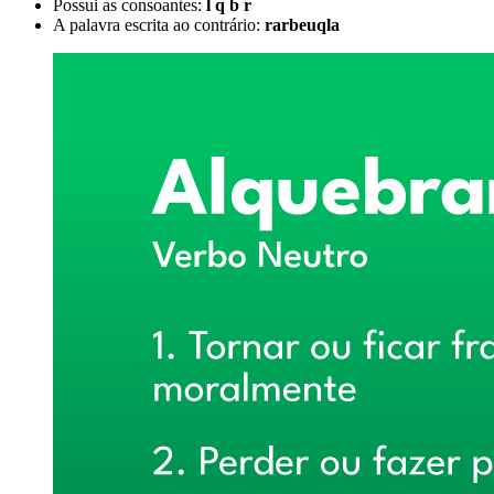
Possui as consoantes:
l q b r
A palavra escrita ao contrário:
rarbeuqla