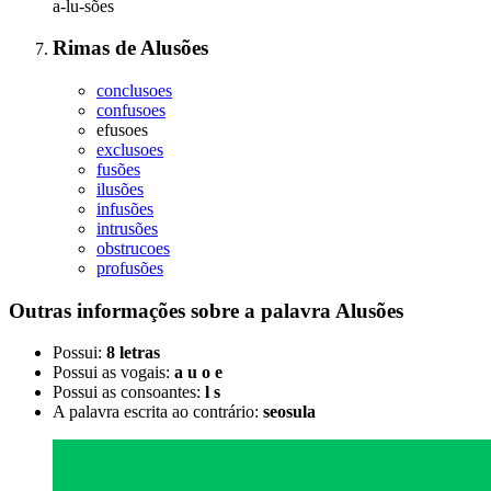
a-lu-sões
Rimas
de
Alusões
conclusoes
confusoes
efusoes
exclusoes
fusões
ilusões
infusões
intrusões
obstrucoes
profusões
Outras informações sobre
a palavra
Alusões
Possui:
8 letras
Possui as vogais:
a u o e
Possui as consoantes:
l s
A palavra escrita ao contrário:
seosula