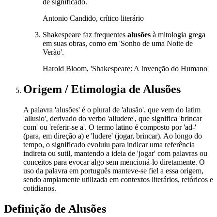
de significado.
Antonio Candido, crítico literário
Shakespeare faz frequentes
alusões
à mitologia grega
em suas obras, como em 'Sonho de uma Noite de
Verão'.
Harold Bloom, 'Shakespeare: A Invenção do Humano'
Origem / Etimologia
de
Alusões
A palavra 'alusões' é o plural de 'alusão', que vem do latim
'allusio', derivado do verbo 'alludere', que significa 'brincar
com' ou 'referir-se a'. O termo latino é composto por 'ad-'
(para, em direção a) e 'ludere' (jogar, brincar). Ao longo do
tempo, o significado evoluiu para indicar uma referência
indireta ou sutil, mantendo a ideia de 'jogar' com palavras ou
conceitos para evocar algo sem mencioná-lo diretamente. O
uso da palavra em português manteve-se fiel a essa origem,
sendo amplamente utilizada em contextos literários, retóricos e
cotidianos.
Definição de
Alusões