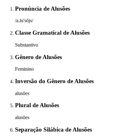
Pronúncia
de
Alusões
/a.lu'sõjs/
Classe Gramatical
de
Alusões
Substantivo
Gênero
de
Alusões
Feminino
Inversão do Gênero
de
Alusões
alusões
Plural
de
Alusões
alusões
Separação Silábica
de
Alusões