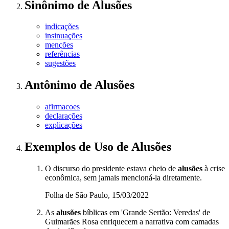
Sinônimo
de
Alusões
indicações
insinuações
menções
referências
sugestões
Antônimo
de
Alusões
afirmacoes
declarações
explicações
Exemplos de Uso
de Alusões
O discurso do presidente estava cheio de
alusões
à crise
econômica, sem jamais mencioná-la diretamente.
Folha de São Paulo, 15/03/2022
As
alusões
bíblicas em 'Grande Sertão: Veredas' de
Guimarães Rosa enriquecem a narrativa com camadas