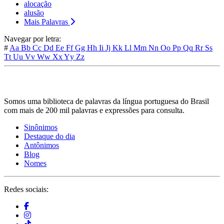
alocação
alusão
Mais Palavras
Navegar por letra:
#
Aa
Bb
Cc
Dd
Ee
Ff
Gg
Hh
Ii
Jj
Kk
Ll
Mm
Nn
Oo
Pp
Qq
Rr
Ss
Tt
Uu
Vv
Ww
Xx
Yy
Zz
Somos uma biblioteca de palavras da língua portuguesa do Brasil
com mais de 200 mil palavras e expressões para consulta.
Sinônimos
Destaque do dia
Antônimos
Blog
Nomes
Redes sociais: