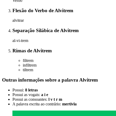
Verbo
Flexão do Verbo
de
Alvitrem
alvitrar
Separação Silábica
de
Alvitrem
al-vi-trem
Rimas
de
Alvitrem
filtrem
infiltrem
tiltrem
Outras informações sobre
a palavra
Alvitrem
Possui:
8 letras
Possui as vogais:
a i e
Possui as consoantes:
l v t r m
A palavra escrita ao contrário:
mertivla