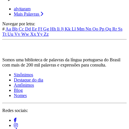
alvitaram
Mais Palavras
Navegar por letra:
#
Aa
Bb
Cc
Dd
Ee
Ff
Gg
Hh
Ii
Jj
Kk
Ll
Mm
Nn
Oo
Pp
Qq
Rr
Ss
Tt
Uu
Vv
Ww
Xx
Yy
Zz
Somos uma biblioteca de palavras da língua portuguesa do Brasil
com mais de 200 mil palavras e expressões para consulta.
Sinônimos
Destaque do dia
Antônimos
Blog
Nomes
Redes sociais: