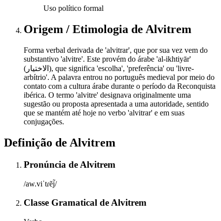
Uso político formal
Origem / Etimologia
de
Alvitrem
Forma verbal derivada de 'alvitrar', que por sua vez vem do
substantivo 'alvitre'. Este provém do árabe 'al-ikhtiyār'
(الاختيار), que significa 'escolha', 'preferência' ou 'livre-
arbítrio'. A palavra entrou no português medieval por meio do
contato com a cultura árabe durante o período da Reconquista
ibérica. O termo 'alvitre' designava originalmente uma
sugestão ou proposta apresentada a uma autoridade, sentido
que se mantém até hoje no verbo 'alvitrar' e em suas
conjugações.
Definição de
Alvitrem
Pronúncia
de
Alvitrem
/aw.viˈtɾẽj̃/
Classe Gramatical
de
Alvitrem