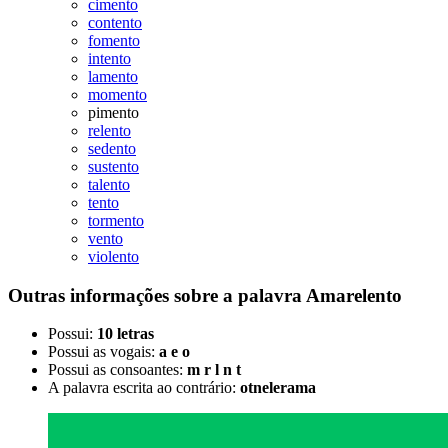
cimento
contento
fomento
intento
lamento
momento
pimento
relento
sedento
sustento
talento
tento
tormento
vento
violento
Outras informações sobre
a palavra
Amarelento
Possui:
10 letras
Possui as vogais:
a e o
Possui as consoantes:
m r l n t
A palavra escrita ao contrário:
otnelerama