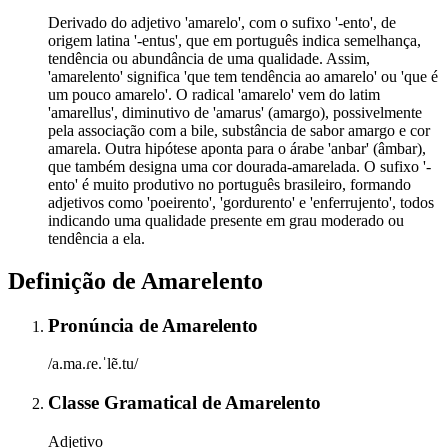
Derivado do adjetivo 'amarelo', com o sufixo '-ento', de
origem latina '-entus', que em português indica semelhança,
tendência ou abundância de uma qualidade. Assim,
'amarelento' significa 'que tem tendência ao amarelo' ou 'que é
um pouco amarelo'. O radical 'amarelo' vem do latim
'amarellus', diminutivo de 'amarus' (amargo), possivelmente
pela associação com a bile, substância de sabor amargo e cor
amarela. Outra hipótese aponta para o árabe 'anbar' (âmbar),
que também designa uma cor dourada-amarelada. O sufixo '-
ento' é muito produtivo no português brasileiro, formando
adjetivos como 'poeirento', 'gordurento' e 'enferrujento', todos
indicando uma qualidade presente em grau moderado ou
tendência a ela.
Definição de
Amarelento
Pronúncia
de
Amarelento
/a.ma.ɾe.ˈlẽ.tu/
Classe Gramatical
de
Amarelento
Adjetivo