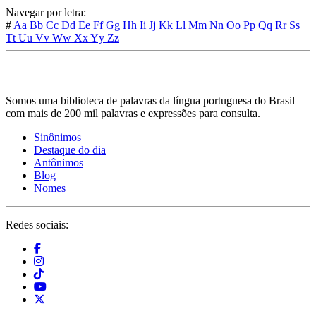
Navegar por letra:
#
Aa
Bb
Cc
Dd
Ee
Ff
Gg
Hh
Ii
Jj
Kk
Ll
Mm
Nn
Oo
Pp
Qq
Rr
Ss
Tt
Uu
Vv
Ww
Xx
Yy
Zz
Somos uma biblioteca de palavras da língua portuguesa do Brasil
com mais de 200 mil palavras e expressões para consulta.
Sinônimos
Destaque do dia
Antônimos
Blog
Nomes
Redes sociais: