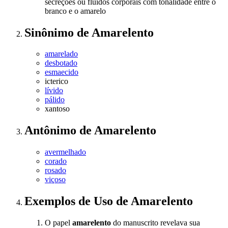
secreções ou fluidos corporais com tonalidade entre o
branco e o amarelo
Sinônimo
de
Amarelento
amarelado
desbotado
esmaecido
icterico
lívido
pálido
xantoso
Antônimo
de
Amarelento
avermelhado
corado
rosado
viçoso
Exemplos de Uso
de Amarelento
O papel
amarelento
do manuscrito revelava sua