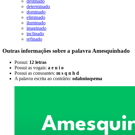
destinado
determinado
dominado
eliminado
iluminado
imaginado
inclinado
refinado
Outras informações sobre
a palavra
Amesquinhado
Possui:
12 letras
Possui as vogais:
a e u i o
Possui as consoantes:
m s q n h d
A palavra escrita ao contrário:
odahniuqsema