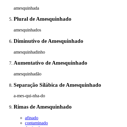
amesquinhada
Plural
de
Amesquinhado
amesquinhados
Diminutivo
de
Amesquinhado
amesquinhadinho
Aumentativo
de
Amesquinhado
amesquinhadão
Separação Silábica
de
Amesquinhado
a-mes-qui-nha-do
Rimas
de
Amesquinhado
afinado
contaminado