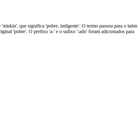
iskin', que significa 'pobre, indigente'. O termo passou para o latim
inal 'pobre'. O prefixo 'a-' e o sufixo '-ado' foram adicionados para