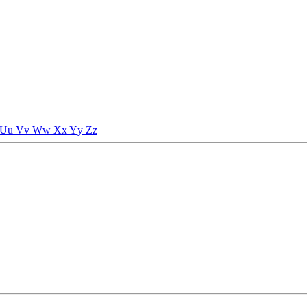
Uu
Vv
Ww
Xx
Yy
Zz