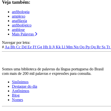
Veja também:
anfibologia
amplexo
anafilaxia
anfibológico
amblose
Mais Palavras
Navegar por letra:
#
Aa
Bb
Cc
Dd
Ee
Ff
Gg
Hh
Ii
Jj
Kk
Ll
Mm
Nn
Oo
Pp
Qq
Rr
Ss
Tt
Somos uma biblioteca de palavras da língua portuguesa do Brasil
com mais de 200 mil palavras e expressões para consulta.
Sinônimos
Destaque do dia
Antônimos
Blog
Nomes