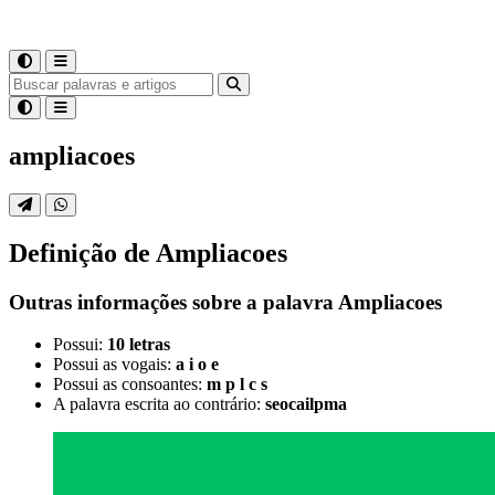
ampliacoes
Definição de
Ampliacoes
Outras informações sobre
a palavra
Ampliacoes
Possui:
10 letras
Possui as vogais:
a i o e
Possui as consoantes:
m p l c s
A palavra escrita ao contrário:
seocailpma