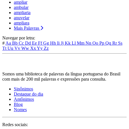
ampliar
ambular
ampliaria
anuvelar
ampliara
Mais Palavras
Navegar por letra:
#
Aa
Bb
Cc
Dd
Ee
Ff
Gg
Hh
Ii
Jj
Kk
Ll
Mm
Nn
Oo
Pp
Qq
Rr
Ss
Tt
Uu
Vv
Ww
Xx
Yy
Zz
Somos uma biblioteca de palavras da língua portuguesa do Brasil
com mais de 200 mil palavras e expressões para consulta.
Sinônimos
Destaque do dia
Antônimos
Blog
Nomes
Redes sociais: