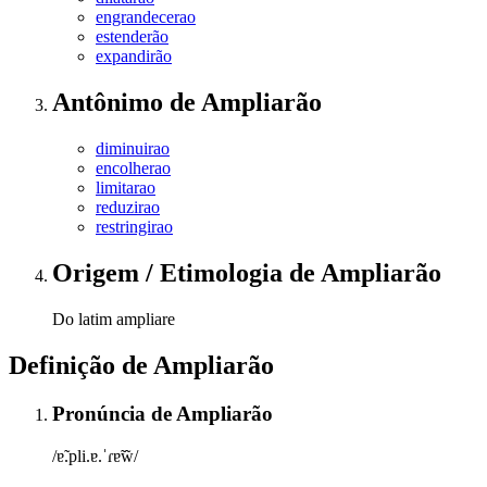
engrandecerao
estenderão
expandirão
Antônimo
de
Ampliarão
diminuirao
encolherao
limitarao
reduzirao
restringirao
Origem / Etimologia
de
Ampliarão
Do latim ampliare
Definição de
Ampliarão
Pronúncia
de
Ampliarão
/ɐ̃.pli.ɐ.ˈɾɐ̃w̃/