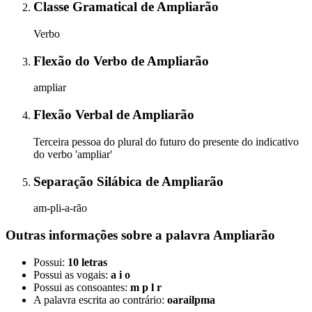
Classe Gramatical
de
Ampliarão
Verbo
Flexão do Verbo
de
Ampliarão
ampliar
Flexão Verbal
de
Ampliarão
Terceira pessoa do plural do futuro do presente do indicativo
do verbo 'ampliar'
Separação Silábica
de
Ampliarão
am-pli-a-rão
Outras informações sobre
a palavra
Ampliarão
Possui:
10 letras
Possui as vogais:
a i o
Possui as consoantes:
m p l r
A palavra escrita ao contrário:
oarailpma